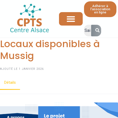
Adhérer à
l'association
en ligne
Ressources et informations à destination des professionnels de santé
Locaux disponibles à
Mussig
AJOUTÉ LE 1 JANVIER 2026
Détails