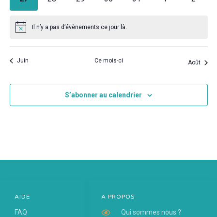
évènements
évènements
évènements
évènements
évènements
évènements
évènem
Il n’y a pas d’évènements ce jour là.
Notice
Juin
Ce mois-ci
Août
S’abonner au calendrier
AIDE
A PROPOS
FAQ
Qui sommes nous ?