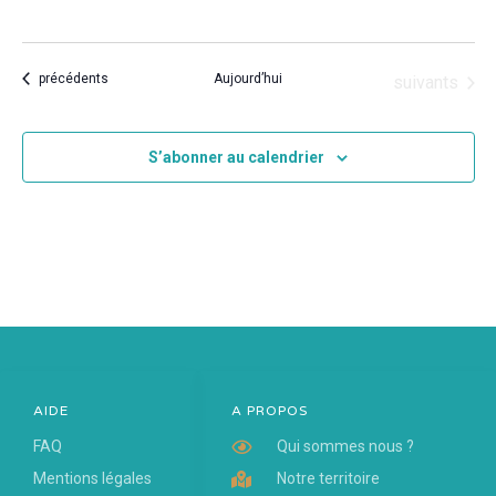
vues
Évèn
Évènements
précédents
Aujourd’hui
Évènements
suivants
S’abonner au calendrier
AIDE
A PROPOS
FAQ
Qui sommes nous ?
Mentions légales
Notre territoire