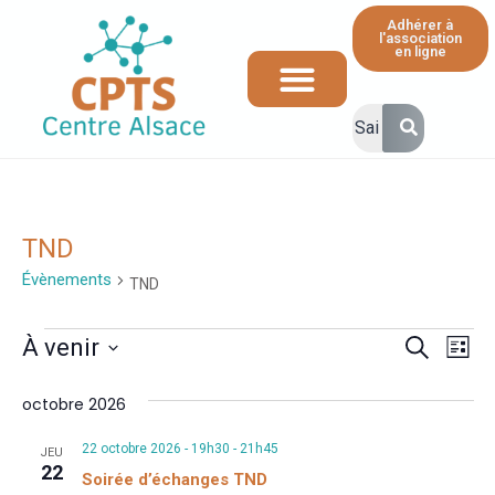
Adhérer à
l'association
en ligne
Ressources et informations à destination des professionnels de santé
TND
Évènements
TND
Rech
Na
À venir
Recherche
Liste
de
Sélectionnez
et
octobre 2026
vu
une
navig
Év
date.
22 octobre 2026 - 19h30
-
21h45
JEU
de
22
Soirée d’échanges TND