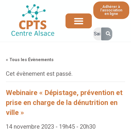
Adhérer à
l'association
en ligne
Ressources et informations à destination des professionnels de santé
« Tous les Évènements
Cet évènement est passé.
Webinaire « Dépistage, prévention et
prise en charge de la dénutrition en
ville »
14 novembre 2023 - 19h45
-
20h30