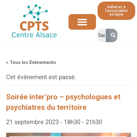
Adhérer à
l'association
en ligne
Ressources et informations à destination des professionnels de santé
« Tous les Évènements
Cet évènement est passé.
Soirée inter’pro – psychologues et
psychiatres du territoire
21 septembre 2023 - 18h30
-
21h30