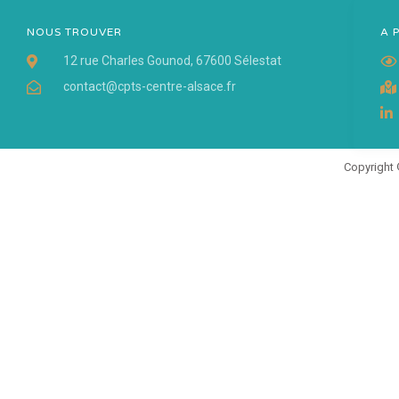
NOUS TROUVER
A 
12 rue Charles Gounod, 67600 Sélestat
contact@cpts-centre-alsace.fr
Copyright 