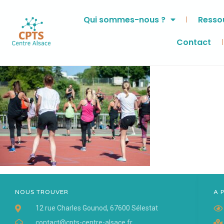
Qui sommes-nous ?
Ressou
Contact
NOUS TROUVER
A 
12 rue Charles Gounod, 67600 Sélestat
contact@cpts-centre-alsace.fr