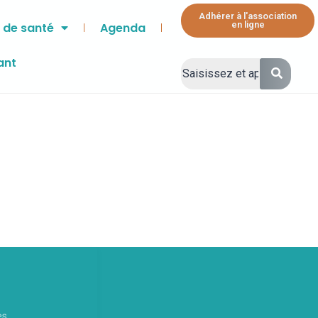
Adhérer à l'association
en ligne
 de santé
Agenda
ant
es