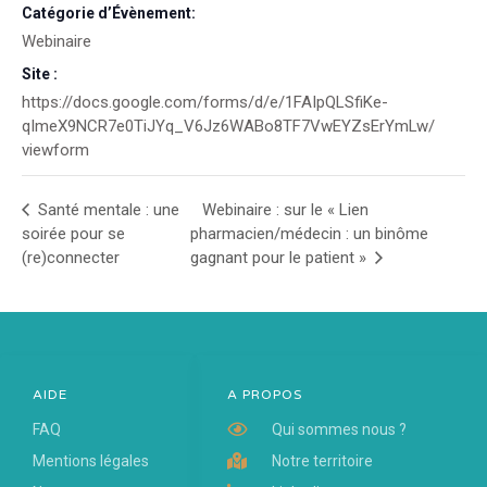
Catégorie d’Évènement:
Webinaire
Site :
https://docs.google.com/forms/d/e/1FAIpQLSfiKe-
qImeX9NCR7e0TiJYq_V6Jz6WABo8TF7VwEYZsErYmLw/
viewform
Santé mentale : une
Webinaire : sur le « Lien
soirée pour se
pharmacien/médecin : un binôme
(re)connecter
gagnant pour le patient »
AIDE
A PROPOS
FAQ
Qui sommes nous ?
Mentions légales
Notre territoire