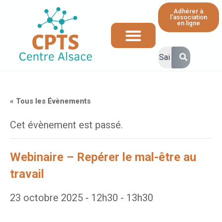
Adhérer à
l'association
en ligne
Ressources et informations à destination des professionnels de santé
« Tous les Évènements
Cet évènement est passé.
Webinaire – Repérer le mal-être au
travail
23 octobre 2025 - 12h30
-
13h30