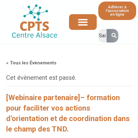
Adhérer à
l'association
en ligne
Ressources et informations à destination des professionnels de santé
« Tous les Évènements
Cet évènement est passé.
[Webinaire partenaire]– formation
pour faciliter vos actions
d’orientation et de coordination dans
le champ des TND.