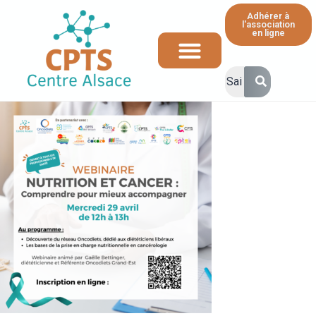
Adhérer à
l'association
en ligne
Ressources et informations à destination des professionnels de santé