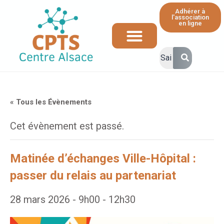
Adhérer à
l'association
en ligne
Ressources et informations à destination des professionnels de santé
« Tous les Évènements
Cet évènement est passé.
Matinée d’échanges Ville-Hôpital :
passer du relais au partenariat
28 mars 2026 - 9h00
-
12h30